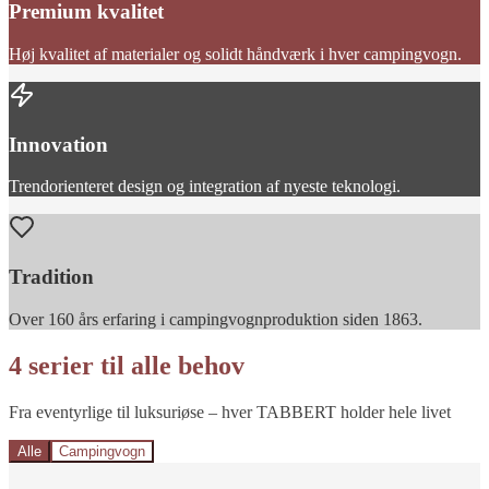
Premium kvalitet
Høj kvalitet af materialer og solidt håndværk i hver campingvogn.
Innovation
Trendorienteret design og integration af nyeste teknologi.
Tradition
Over 160 års erfaring i campingvognproduktion siden 1863.
4 serier til alle behov
Fra eventyrlige til luksuriøse – hver TABBERT holder hele livet
Alle
Campingvogn