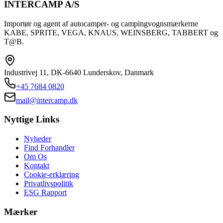
INTERCAMP A/S
Importør og agent af autocamper- og campingvognsmærkerne
KABE, SPRITE, VEGA, KNAUS, WEINSBERG, TABBERT og
T@B.
Industrivej 11, DK-6640 Lunderskov, Danmark
+45 7684 0820
mail@intercamp.dk
Nyttige Links
Nyheder
Find Forhandler
Om Os
Kontakt
Cookie-erklæring
Privatlivspolitik
ESG Rapport
Mærker