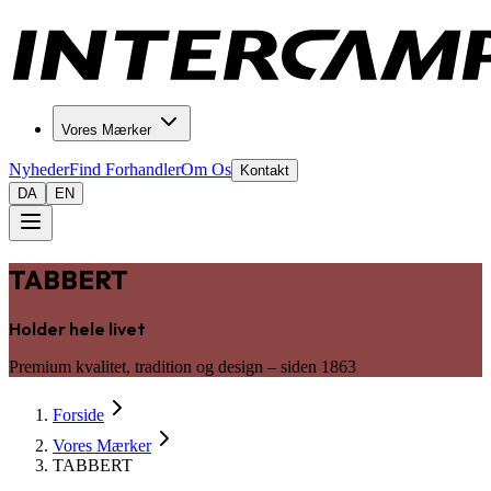
Vores Mærker
Nyheder
Find Forhandler
Om Os
Kontakt
DA
EN
TABBERT
Holder hele livet
Premium kvalitet, tradition og design – siden 1863
Forside
Vores Mærker
TABBERT