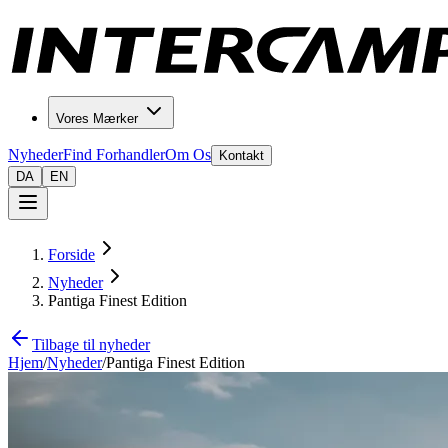
Vores Mærker
Nyheder
Find Forhandler
Om Os
Kontakt
DA
EN
Forside
Nyheder
Pantiga Finest Edition
Tilbage til nyheder
Hjem
/
Nyheder
/
Pantiga Finest Edition